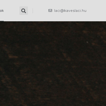
laci@kaveslaci.hu
ok