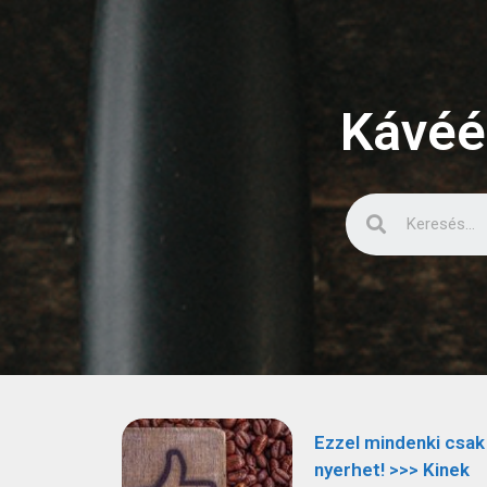
Kávéé
Ezzel mindenki csak
nyerhet! >>> Kinek