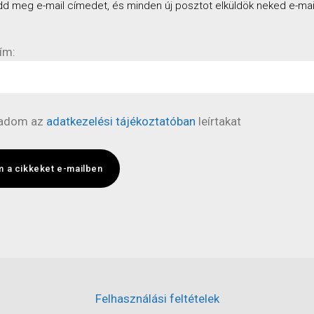
dd meg e-mail címedet, és minden új posztot elküldök neked e-mai
ím:
gadom az
adatkezelési tájékoztatóban
leírtakat
 a cikkeket e-mailben
Felhasználási feltételek