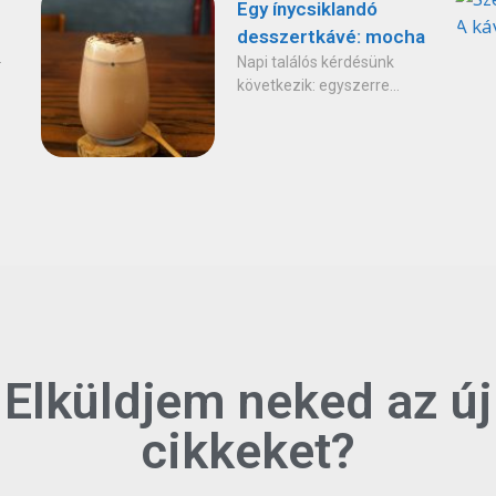
Egy ínycsiklandó
desszertkávé: mocha
.
Napi találós kérdésünk
következik: egyszerre...
Elküldjem neked az új
cikkeket?