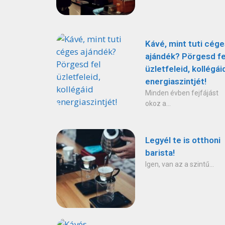
Kávé, mint tuti cége
ajándék? Pörgesd fe
üzletfeleid, kollégái
energiaszintjét!
Minden évben fejfájást
okoz a...
Legyél te is otthoni
barista!
Igen, van az a szintű...