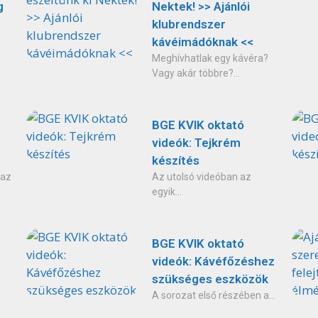
g
Nektek! >> Ajánlói
klubrendszer
kávéimádóknak <<
Meghívhatlak egy kávéra?
Vagy akár többre?...
BGE KVIK oktató
videók: Tejkrém
készítés
 az
Az utolsó videóban az
egyik...
BGE KVIK oktató
videók: Kávéfőzéshez
szükséges eszközök
A sorozat első részében a...