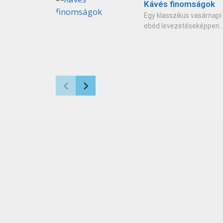
Kávés finomságok
Egy klasszikus vasárnapi
ebéd levezetéseképpen..