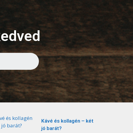
kedved
Kávé és kollagén – két
jó barát?