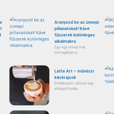
s
Aranyozd be az ünnepi
l
pillanatokat! Kávé
d
fűszerek különleges
alkalmakra
Egy-egy ünnep már
önmagában is...
Latte Art – művészi
kávérajzok
Emlékszem, először egy
eldugott budai...