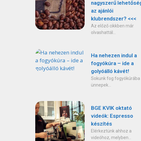
nagyszerű lehetősé
az ajánlói
klubrendszer? <<<
Az előző cikkben már
olvashattál...
Ha nehezen indul a
fogyókúra – ide a
golyóálló kávét!
Sokunk fog fogyókúrába
ünnepek...
BGE KVIK oktató
videók: Espresso
készítés
Elérkeztünk ahhoz a
videóhoz, melyben...